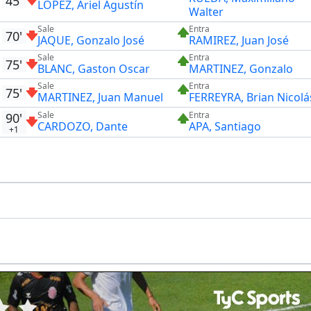
45'
LOPEZ, Ariel Agustín
Walter
Sale
Entra
70'
JAQUE, Gonzalo José
RAMIREZ, Juan José
Sale
Entra
75'
BLANC, Gaston Oscar
MARTINEZ, Gonzalo
Sale
Entra
75'
MARTINEZ, Juan Manuel
FERREYRA, Brian Nicolá
Sale
Entra
90'
CARDOZO, Dante
APA, Santiago
+1