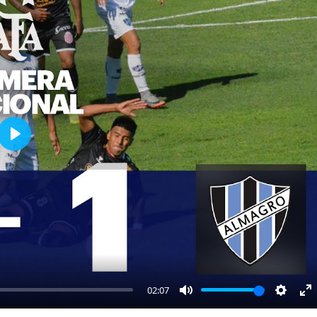
Play
02:07
Mute
Settin
E