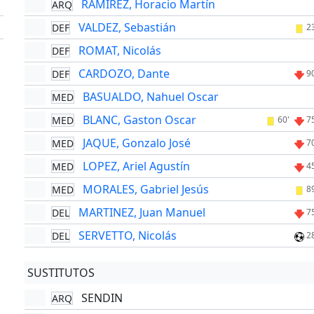
RAMIREZ, Horacio Martín
ARQ
'
VALDEZ, Sebastián
DEF
'
2
ROMAT, Nicolás
DEF
CARDOZO, Dante
DEF
9
BASUALDO, Nahuel Oscar
MED
BLANC, Gaston Oscar
MED
60'
7
JAQUE, Gonzalo José
MED
7
LOPEZ, Ariel Agustín
MED
4
MORALES, Gabriel Jesús
MED
8
MARTINEZ, Juan Manuel
DEL
7
SERVETTO, Nicolás
DEL
2
SUSTITUTOS
SENDIN
ARQ