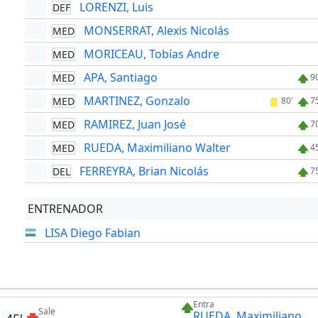
LORENZI, Luis
DEF
MONSERRAT, Alexis Nicolás
MED
MORICEAU, Tobías Andre
MED
APA, Santiago
MED
9
MARTINEZ, Gonzalo
MED
80'
7
RAMIREZ, Juan José
MED
7
RUEDA, Maximiliano Walter
MED
4
FERREYRA, Brian Nicolás
DEL
7
ENTRENADOR
LISA Diego Fabian
Entra
Sale
RUEDA, Maximiliano