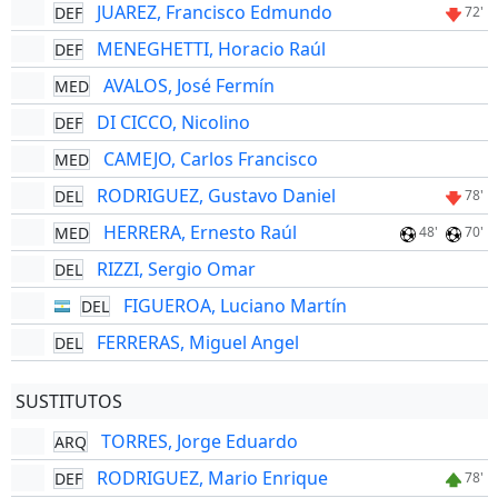
JUAREZ, Francisco Edmundo
DEF
72'
MENEGHETTI, Horacio Raúl
DEF
AVALOS, José Fermín
MED
DI CICCO, Nicolino
DEF
CAMEJO, Carlos Francisco
MED
RODRIGUEZ, Gustavo Daniel
DEL
78'
HERRERA, Ernesto Raúl
MED
48'
70'
RIZZI, Sergio Omar
DEL
FIGUEROA, Luciano Martín
DEL
FERRERAS, Miguel Angel
DEL
SUSTITUTOS
TORRES, Jorge Eduardo
ARQ
RODRIGUEZ, Mario Enrique
DEF
78'