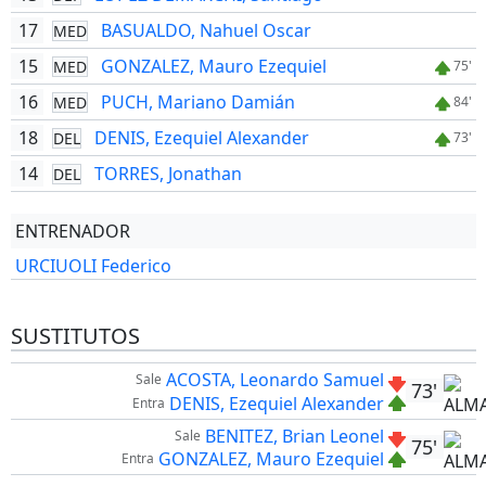
17
BASUALDO, Nahuel Oscar
MED
15
GONZALEZ, Mauro Ezequiel
MED
75'
16
PUCH, Mariano Damián
MED
84'
18
DENIS, Ezequiel Alexander
DEL
73'
14
TORRES, Jonathan
DEL
ENTRENADOR
URCIUOLI Federico
SUSTITUTOS
ACOSTA, Leonardo Samuel
Sale
73'
DENIS, Ezequiel Alexander
Entra
BENITEZ, Brian Leonel
Sale
75'
GONZALEZ, Mauro Ezequiel
Entra