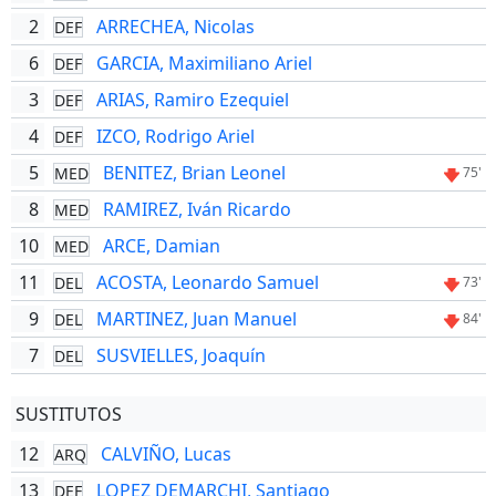
2
ARRECHEA, Nicolas
DEF
6
GARCIA, Maximiliano Ariel
DEF
3
ARIAS, Ramiro Ezequiel
DEF
4
IZCO, Rodrigo Ariel
DEF
5
BENITEZ, Brian Leonel
MED
75'
8
RAMIREZ, Iván Ricardo
MED
10
ARCE, Damian
MED
11
ACOSTA, Leonardo Samuel
DEL
73'
9
MARTINEZ, Juan Manuel
DEL
84'
7
SUSVIELLES, Joaquín
DEL
SUSTITUTOS
12
CALVIÑO, Lucas
ARQ
13
LOPEZ DEMARCHI, Santiago
DEF