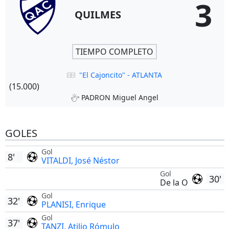
3
QUILMES
TIEMPO COMPLETO
"El Cajoncito" - ATLANTA
(15.000)
PADRON Miguel Angel
GOLES
Gol
8'
VITALDI, José Néstor
Gol
30'
De la O
Gol
32'
PLANISI, Enrique
Gol
37'
TANZI, Atilio Rómulo