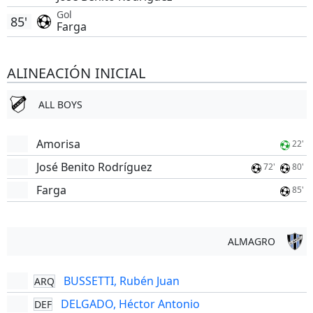
Gol
85'
Farga
ALINEACIÓN INICIAL
ALL BOYS
Amorisa
22'
José Benito Rodríguez
72'
80'
Farga
85'
ALMAGRO
BUSSETTI, Rubén Juan
ARQ
DELGADO, Héctor Antonio
DEF