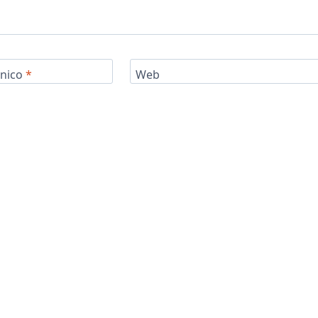
ónico
*
Web