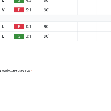
L
G
4:3
90`
V
P
5:1
90`
L
P
0:1
90`
L
G
3:1
90`
os están marcados con
*