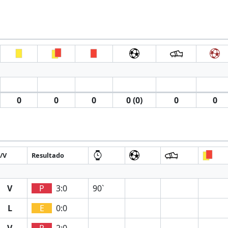
0
0
0
0 (0)
0
0
/V
Resultado
V
P
3:0
90`
L
E
0:0
V
P
2:0