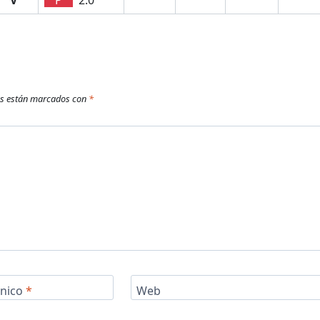
os están marcados con
*
ónico
*
Web