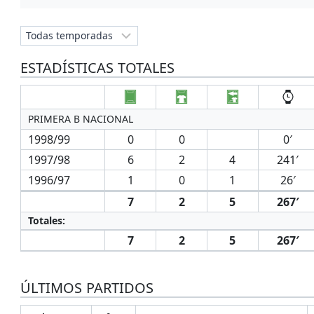
ESTADÍSTICAS TOTALES
PRIMERA B NACIONAL
1998/99
0
0
0′
1997/98
6
2
4
241′
1996/97
1
0
1
26′
7
2
5
267′
Totales:
7
2
5
267′
ÚLTIMOS PARTIDOS