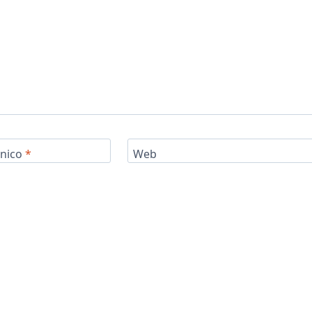
ónico
*
Web