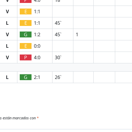
V
E
1:1
L
E
1:1
45`
V
G
1:2
45`
1
L
E
0:0
V
P
4:0
30`
L
G
2:1
26`
os están marcados con
*