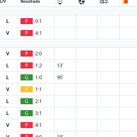
L/V
Resultado
L
P
0:1
V
P
4:1
V
P
2:0
L
P
1:2
13`
L
G
1:0
90`
V
E
1:1
L
G
2:1
L
G
3:1
V
P
4:1
V
P
4:0
18`