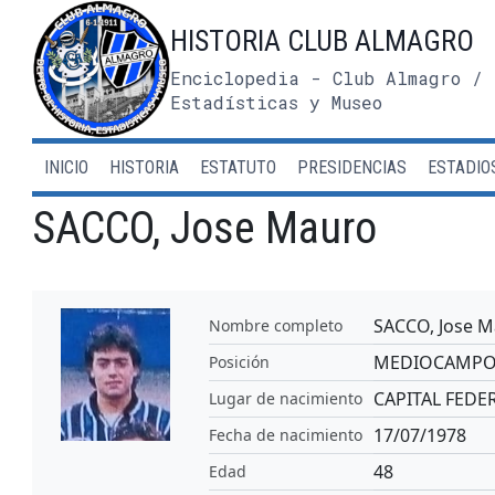
Saltar
HISTORIA CLUB ALMAGRO
al
contenido
Enciclopedia - Club Almagro / 
Estadísticas y Museo
INICIO
HISTORIA
ESTATUTO
PRESIDENCIAS
ESTADIO
SACCO, Jose Mauro
SACCO, Jose 
Nombre completo
MEDIOCAMP
Posición
CAPITAL FEDE
Lugar de nacimiento
17/07/1978
Fecha de nacimiento
48
Edad