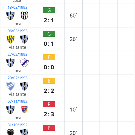
Local
13/03/1993
G
60`
2:1
Local
06/03/1993
G
26`
0:1
Visitante
27/02/1993
E
0:0
Local
20/02/1993
E
2:2
Visitante
07/11/1992
P
10`
2:3
Local
31/10/1992
P
20`