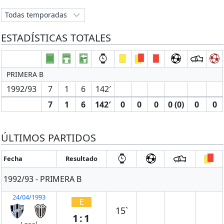
ESTADÍSTICAS TOTALES
PRIMERA B
1992/93
7
1
6
142′
7
1
6
142′
0
0
0
0 (0)
0
0
ÚLTIMOS PARTIDOS
Fecha
Resultado
1992/93 - PRIMERA B
24/04/1993
E
15`
1:1