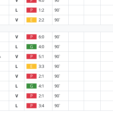
V
P
4:0
90`
L
P
1:2
90`
V
E
2:2
90`
V
P
6:0
90`
L
G
4:0
90`
V
P
5:1
90`
A
L
E
3:3
90`
V
P
2:1
90`
L
G
4:1
90`
V
P
2:1
90`
L
P
3:4
90`