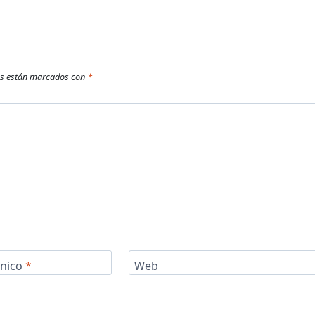
os están marcados con
*
ónico
*
Web