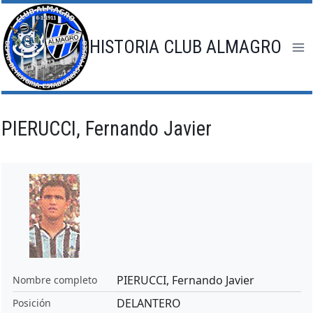
Saltar
al
contenido
HISTORIA CLUB ALMAGRO
PIERUCCI, Fernando Javier
PIERUCCI, Fernando Javier
Nombre completo
DELANTERO
Posición