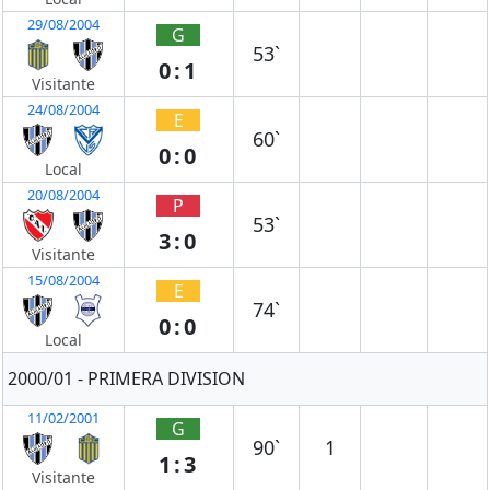
29/08/2004
G
53`
0:1
Visitante
24/08/2004
E
60`
0:0
Local
20/08/2004
P
53`
3:0
Visitante
15/08/2004
E
74`
0:0
Local
2000/01 - PRIMERA DIVISION
11/02/2001
G
90`
1
1:3
Visitante