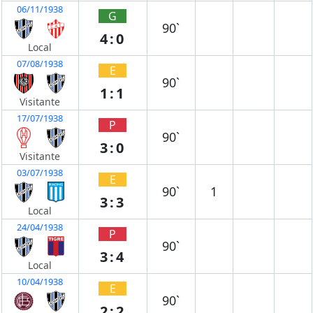
06/11/1938
G
90`
4:0
Local
07/08/1938
E
90`
1:1
Visitante
17/07/1938
P
90`
3:0
Visitante
03/07/1938
E
90`
1
3:3
Local
24/04/1938
P
90`
3:4
Local
10/04/1938
E
90`
2:2