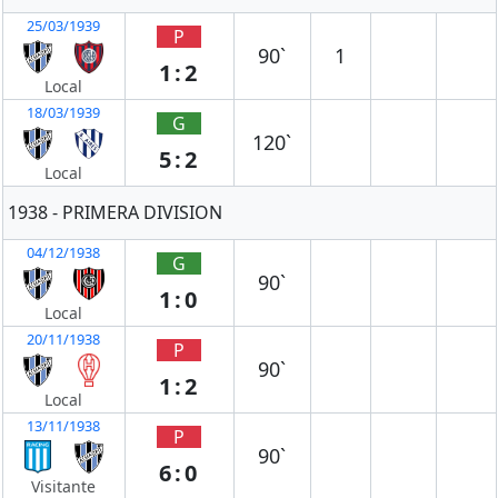
25/03/1939
P
90`
1
1:2
Local
18/03/1939
G
120`
5:2
Local
1938 - PRIMERA DIVISION
04/12/1938
G
90`
1:0
Local
20/11/1938
P
90`
1:2
Local
13/11/1938
P
90`
6:0
Visitante