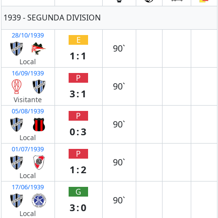
1939 - SEGUNDA DIVISION
28/10/1939
E
90`
1:1
Local
16/09/1939
P
90`
3:1
Visitante
05/08/1939
P
90`
0:3
Local
01/07/1939
P
90`
1:2
Local
17/06/1939
G
90`
3:0
Local