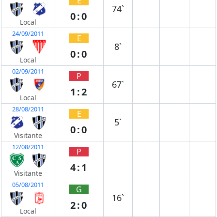
E
74`
0:0
Local
24/09/2011
E
8`
0:0
Local
02/09/2011
P
67`
1:2
Local
28/08/2011
E
5`
0:0
Visitante
12/08/2011
P
4:1
Visitante
05/08/2011
G
16`
2:0
Local