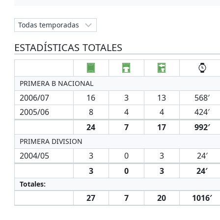
ESTADÍSTICAS TOTALES
PRIMERA B NACIONAL
2006/07
16
3
13
568′
2005/06
8
4
4
424′
24
7
17
992′
PRIMERA DIVISION
2004/05
3
0
3
24′
3
0
3
24′
Totales:
27
7
20
1016′