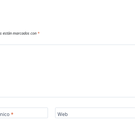
os están marcados con
*
ónico
*
Web