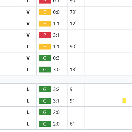
L
P
0:1
90`
V
E
0:0
79`
V
E
1:1
12`
V
P
3:1
L
E
1:1
90`
V
G
0:3
L
G
3:0
13`
L
G
3:2
9`
L
G
3:1
9`
L
G
2:0
L
G
2:0
6`