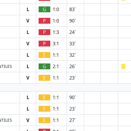
L
G
1:0
83`
V
P
1:0
90`
L
P
1:3
24`
V
P
3:1
33`
L
E
1:1
32`
L
G
2:1
26`
NTILES
V
E
1:1
23`
L
E
1:1
90`
L
E
1:1
23`
V
E
1:1
27`
NTILES