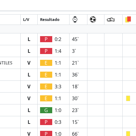
L/V
Resultado
L
P
0:2
45`
L
P
1:4
3`
V
E
1:1
21`
NTILES
L
E
1:1
36`
V
E
3:3
18`
V
E
1:1
30`
L
G
1:0
23`
L
P
0:3
15`
V
P
1:0
66`