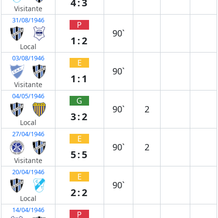
4:3
Visitante
31/08/1946
P
90`
1:2
Local
03/08/1946
E
90`
1:1
Visitante
04/05/1946
G
90`
2
3:2
Local
27/04/1946
E
90`
2
5:5
Visitante
20/04/1946
E
90`
2:2
Local
14/04/1946
P