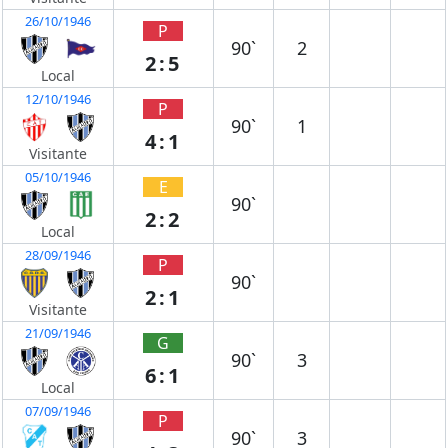
26/10/1946
P
90`
2
2:5
Local
12/10/1946
P
90`
1
4:1
Visitante
05/10/1946
E
90`
2:2
Local
28/09/1946
P
90`
2:1
Visitante
21/09/1946
G
90`
3
6:1
Local
07/09/1946
P
90`
3