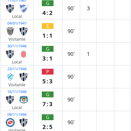
11/01/1947
G
90`
3
4:2
Local
04/01/1947
E
90`
1:1
Visitante
30/11/1946
G
90`
1
3:1
Local
23/11/1946
P
90`
5:3
Visitante
16/11/1946
G
90`
7:3
Local
09/11/1946
G
90`
2:5
Visitante