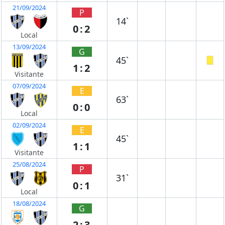
21/09/2024
P
14`
0:2
Local
13/09/2024
G
45`
1:2
Visitante
07/09/2024
E
63`
0:0
Local
02/09/2024
E
45`
1:1
Visitante
25/08/2024
P
31`
0:1
Local
18/08/2024
G
2:3