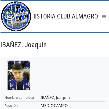
Saltar
al
contenido
HISTORIA CLUB ALMAGRO
IBAÑEZ, Joaquin
IBAÑEZ, Joaquin
Nombre completo
MEDIOCAMPO
Posición