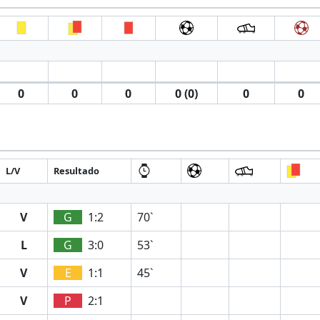
0
0
0
0 (0)
0
0
L/V
Resultado
V
G
1:2
70`
L
G
3:0
53`
V
E
1:1
45`
V
P
2:1