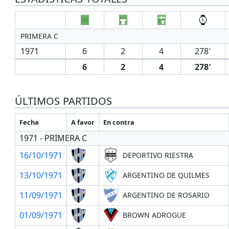
PRIMERA C
1971
6
2
4
278′
6
2
4
278′
ÚLTIMOS PARTIDOS
Fecha
A favor
En contra
1971 - PRIMERA C
16/10/1971
DEPORTIVO RIESTRA
13/10/1971
ARGENTINO DE QUILMES
11/09/1971
ARGENTINO DE ROSARIO
01/09/1971
BROWN ADROGUE