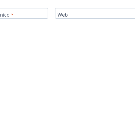
ónico
*
Web