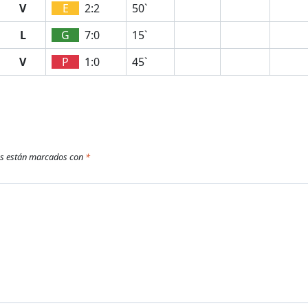
V
E
2:2
50`
L
G
7:0
15`
V
P
1:0
45`
os están marcados con
*