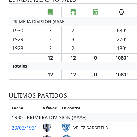
PRIMERA DIVISION (AAAF)
1930
7
7
630′
1929
3
3
270′
1928
2
2
180′
12
12
0
1080′
Totales:
12
12
0
1080′
ÚLTIMOS PARTIDOS
Fecha
A favor
En contra
1930 - PRIMERA DIVISION (AAAF)
29/03/1931
VELEZ SARSFIELD