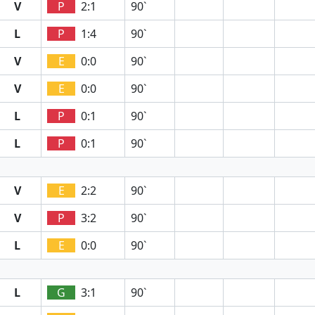
V
P
2:1
90`
L
P
1:4
90`
V
E
0:0
90`
V
E
0:0
90`
L
P
0:1
90`
L
P
0:1
90`
V
E
2:2
90`
V
P
3:2
90`
L
E
0:0
90`
L
G
3:1
90`