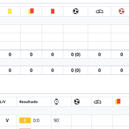
0
0
0
0 (0)
0
0
0
0
0
0 (0)
0
0
L/V
Resultado
V
E
0:0
90`