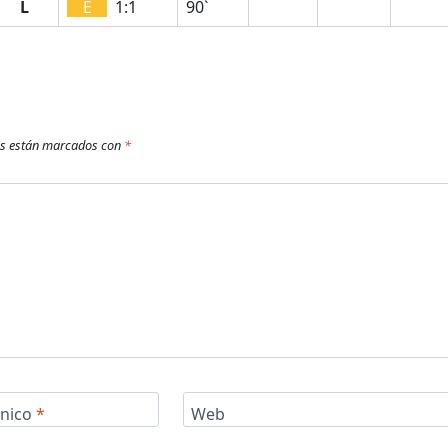
L
E
1:1
90`
os están marcados con
*
ónico
*
Web