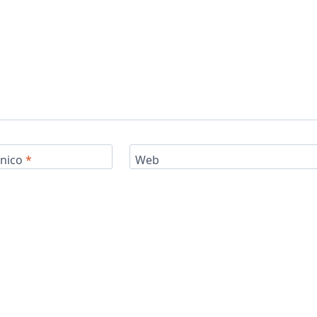
ónico
*
Web