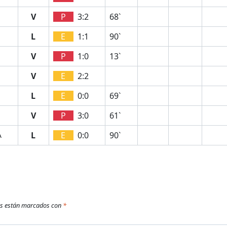
V
P
3:2
68`
L
E
1:1
90`
V
P
1:0
13`
V
E
2:2
L
E
0:0
69`
V
P
3:0
61`
L
E
0:0
90`
A
os están marcados con
*