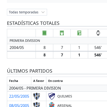
ESTADÍSTICAS TOTALES
PRIMERA DIVISION
2004/05
8
7
1
546′
8
7
1
546′
ÚLTIMOS PARTIDOS
Fecha
A favor
En contra
2004/05 - PRIMERA DIVISION
22/05/2005
QUILMES
08/05/2005
ARSENAL