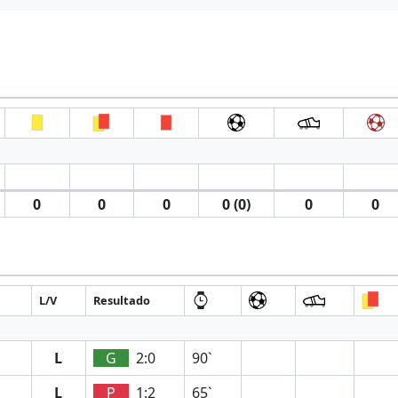
0
0
0
0 (0)
0
0
L/V
Resultado
L
G
2:0
90`
L
P
1:2
65`