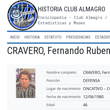
Saltar
HISTORIA CLUB ALMAGRO
al
contenido
Enciclopedia - Club Almagro / 
Estadísticas y Museo
INICIO
HISTORIA
ESTATUTO
PRESIDENCIAS
ESTADIO
CRAVERO, Fernando Rube
CRAVERO, Fer
Nombre completo
DEFENSA
Posición
ONCATIVO – 
Lugar de nacimiento
12/06/1980
Fecha de nacimiento
46
Edad