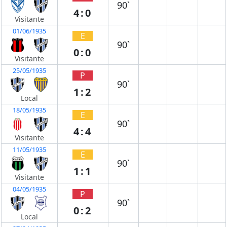
90`
4:0
Visitante
01/06/1935
E
90`
0:0
Visitante
25/05/1935
P
90`
1:2
Local
18/05/1935
E
90`
4:4
Visitante
11/05/1935
E
90`
1:1
Visitante
04/05/1935
P
90`
0:2
Local