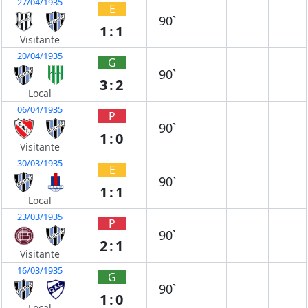
27/04/1935
E
90`
1:1
Visitante
20/04/1935
G
90`
3:2
Local
06/04/1935
P
90`
1:0
Visitante
30/03/1935
E
90`
1:1
Local
23/03/1935
P
90`
2:1
Visitante
16/03/1935
G
90`
1:0
Local