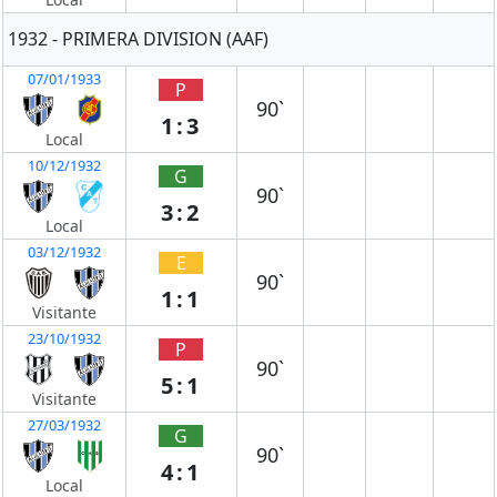
1932 - PRIMERA DIVISION (AAF)
07/01/1933
P
90`
1:3
Local
10/12/1932
G
90`
3:2
Local
03/12/1932
E
90`
1:1
Visitante
23/10/1932
P
90`
5:1
Visitante
27/03/1932
G
90`
4:1
Local