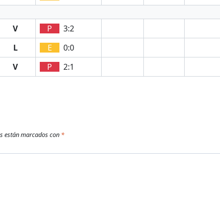
V
P
3:2
L
E
0:0
V
P
2:1
os están marcados con
*