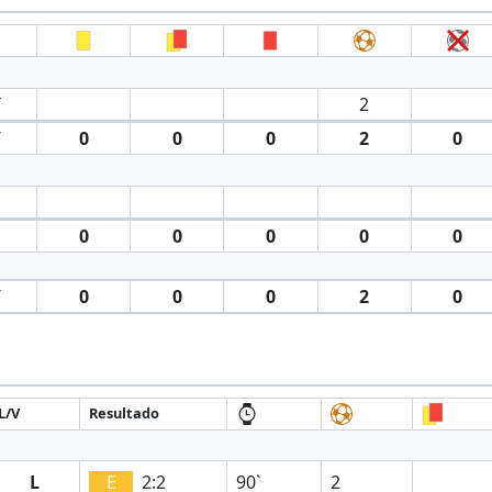
′
2
′
0
0
0
2
0
0
0
0
0
0
′
0
0
0
2
0
L/V
Resultado
L
E
2:2
90`
2