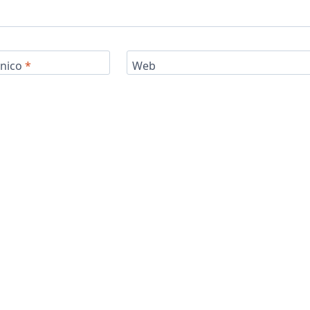
ónico
*
Web