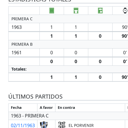
PRIMERA C
1963
1
1
90
1
1
0
90
PRIMERA B
1961
0
0
0′
0
0
0
0′
Totales:
1
1
0
90
ÚLTIMOS PARTIDOS
Fecha
A favor
En contra
1963 - PRIMERA C
02/11/1963
EL PORVENIR