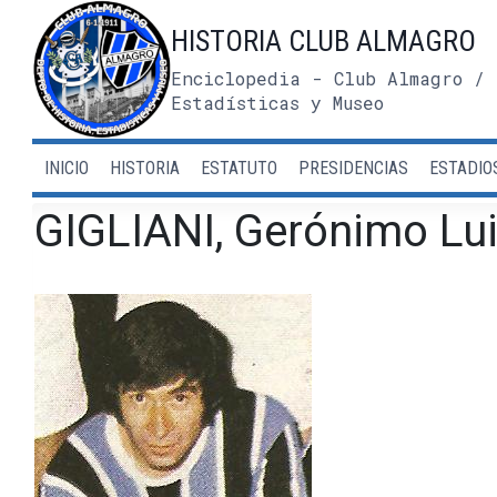
Saltar
HISTORIA CLUB ALMAGRO
al
contenido
Enciclopedia - Club Almagro / 
Estadísticas y Museo
INICIO
HISTORIA
ESTATUTO
PRESIDENCIAS
ESTADIO
GIGLIANI, Gerónimo Lu