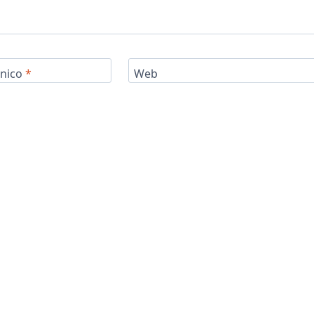
ónico
*
Web