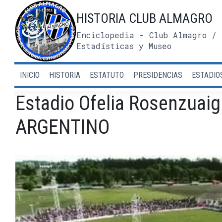
Saltar
HISTORIA CLUB ALMAGRO
al
contenido
Enciclopedia - Club Almagro / 
Estadísticas y Museo
INICIO
HISTORIA
ESTATUTO
PRESIDENCIAS
ESTADIO
Estadio Ofelia Rosenzua
ARGENTINO