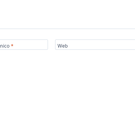
ónico
*
Web