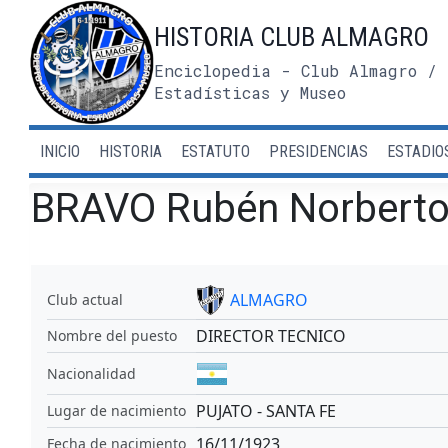
Saltar
HISTORIA CLUB ALMAGRO
al
contenido
Enciclopedia - Club Almagro / 
Estadísticas y Museo
INICIO
HISTORIA
ESTATUTO
PRESIDENCIAS
ESTADIO
BRAVO Rubén Norbert
ALMAGRO
Club actual
DIRECTOR TECNICO
Nombre del puesto
Nacionalidad
PUJATO - SANTA FE
Lugar de nacimiento
16/11/1923
Fecha de nacimiento