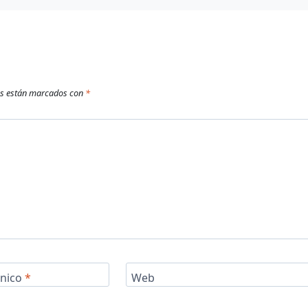
os están marcados con
*
ónico
*
Web