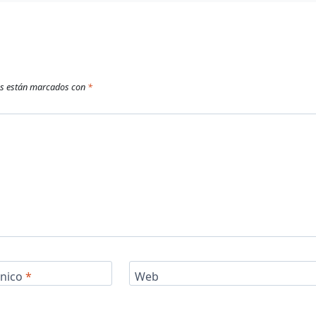
os están marcados con
*
ónico
*
Web