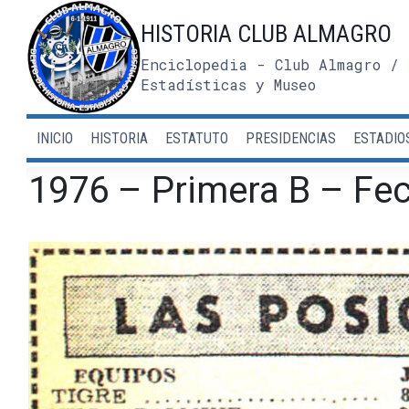
Saltar
HISTORIA CLUB ALMAGRO
al
contenido
Enciclopedia - Club Almagro / 
Estadísticas y Museo
INICIO
HISTORIA
ESTATUTO
PRESIDENCIAS
ESTADIO
1976 – Primera B – Fec