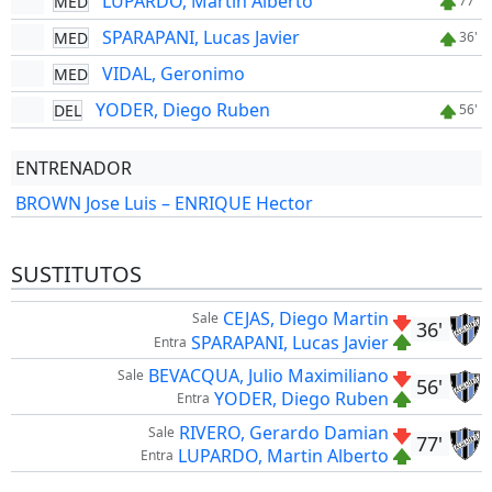
LUPARDO, Martin Alberto
MED
77'
SPARAPANI, Lucas Javier
MED
36'
VIDAL, Geronimo
MED
YODER, Diego Ruben
DEL
56'
ENTRENADOR
BROWN Jose Luis – ENRIQUE Hector
SUSTITUTOS
CEJAS, Diego Martin
Sale
36'
SPARAPANI, Lucas Javier
Entra
BEVACQUA, Julio Maximiliano
Sale
56'
YODER, Diego Ruben
Entra
RIVERO, Gerardo Damian
Sale
77'
LUPARDO, Martin Alberto
Entra