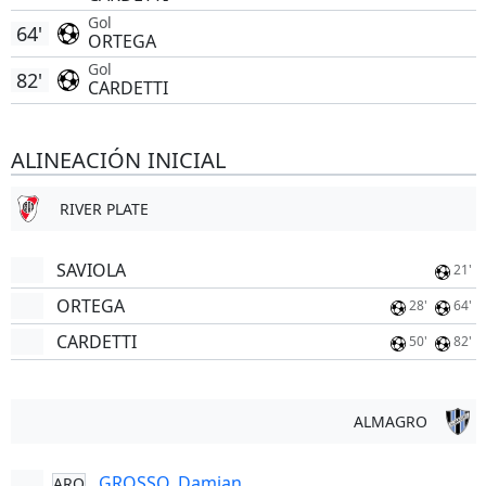
Gol
64'
ORTEGA
Gol
82'
CARDETTI
ALINEACIÓN INICIAL
RIVER PLATE
SAVIOLA
21'
ORTEGA
28'
64'
CARDETTI
50'
82'
ALMAGRO
GROSSO, Damian
ARQ