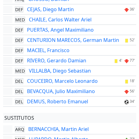
CEJAS, Diego Martin
DEF
36'
CHAILE, Carlos Walter Ariel
MED
PUERTAS, Angel Maximiliano
DEF
CENTURION MARECOS, German Martin
DEF
52'
MACIEL, Francisco
DEF
RIVERO, Gerardo Damian
DEF
4'
77'
VILLALBA, Diego Sebastian
MED
COUCEIRO, Marcelo Leonardo
DEL
18'
BEVACQUA, Julio Maximiliano
DEL
56'
DEMUS, Roberto Emanuel
DEL
34'
SUSTITUTOS
BERNACCHIA, Martin Ariel
ARQ