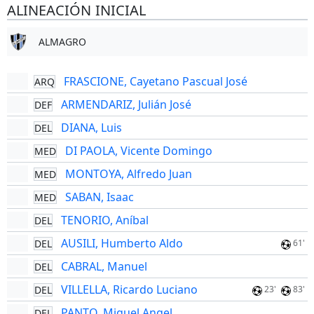
ALINEACIÓN INICIAL
ALMAGRO
FRASCIONE, Cayetano Pascual José
ARQ
ARMENDARIZ, Julián José
DEF
DIANA, Luis
DEL
DI PAOLA, Vicente Domingo
MED
MONTOYA, Alfredo Juan
MED
SABAN, Isaac
MED
TENORIO, Aníbal
DEL
AUSILI, Humberto Aldo
DEL
61'
CABRAL, Manuel
DEL
VILLELLA, Ricardo Luciano
DEL
23'
83'
PANTO, Miguel Angel
DEL