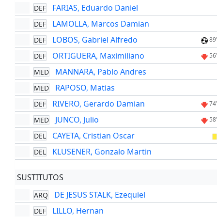
FARIAS, Eduardo Daniel
DEF
LAMOLLA, Marcos Damian
DEF
LOBOS, Gabriel Alfredo
DEF
89
ORTIGUERA, Maximiliano
DEF
56
MANNARA, Pablo Andres
MED
RAPOSO, Matias
MED
RIVERO, Gerardo Damian
DEF
74
JUNCO, Julio
MED
58
CAYETA, Cristian Oscar
DEL
KLUSENER, Gonzalo Martin
DEL
SUSTITUTOS
DE JESUS STALK, Ezequiel
ARQ
LILLO, Hernan
DEF