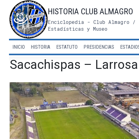
Saltar
HISTORIA CLUB ALMAGRO
al
contenido
Enciclopedia - Club Almagro / 
Estadísticas y Museo
INICIO
HISTORIA
ESTATUTO
PRESIDENCIAS
ESTADIO
Sacachispas – Larrosa