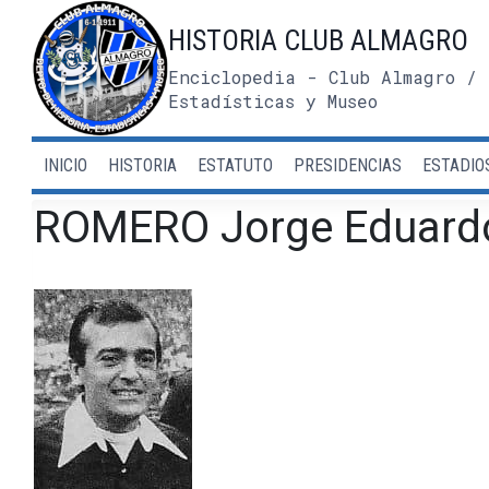
Saltar
HISTORIA CLUB ALMAGRO
al
contenido
Enciclopedia - Club Almagro / 
Estadísticas y Museo
INICIO
HISTORIA
ESTATUTO
PRESIDENCIAS
ESTADIO
ROMERO Jorge Eduard