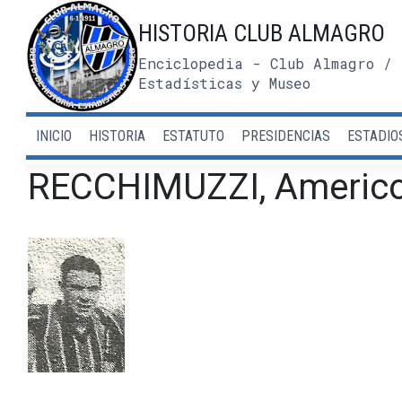
Saltar
HISTORIA CLUB ALMAGRO
al
contenido
Enciclopedia - Club Almagro / 
Estadísticas y Museo
INICIO
HISTORIA
ESTATUTO
PRESIDENCIAS
ESTADIO
RECCHIMUZZI, Americ