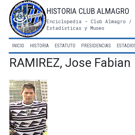
Saltar
HISTORIA CLUB ALMAGRO
al
contenido
Enciclopedia - Club Almagro / 
Estadísticas y Museo
INICIO
HISTORIA
ESTATUTO
PRESIDENCIAS
ESTADIO
RAMIREZ, Jose Fabian