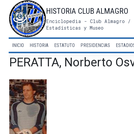
Saltar
HISTORIA CLUB ALMAGRO
al
contenido
Enciclopedia - Club Almagro / 
Estadísticas y Museo
INICIO
HISTORIA
ESTATUTO
PRESIDENCIAS
ESTADIO
PERATTA, Norberto Os