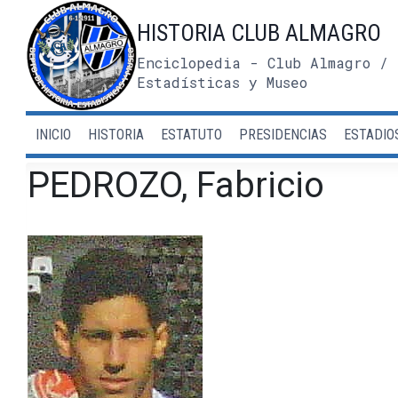
Saltar
HISTORIA CLUB ALMAGRO
al
contenido
Enciclopedia - Club Almagro / 
Estadísticas y Museo
INICIO
HISTORIA
ESTATUTO
PRESIDENCIAS
ESTADIO
PEDROZO, Fabricio