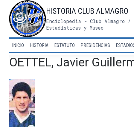
Saltar
HISTORIA CLUB ALMAGRO
al
contenido
Enciclopedia - Club Almagro / 
Estadísticas y Museo
INICIO
HISTORIA
ESTATUTO
PRESIDENCIAS
ESTADIO
OETTEL, Javier Guiller