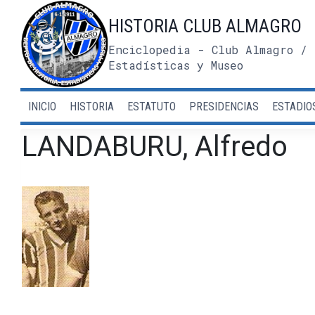
Saltar
HISTORIA CLUB ALMAGRO
al
contenido
Enciclopedia - Club Almagro / 
Estadísticas y Museo
INICIO
HISTORIA
ESTATUTO
PRESIDENCIAS
ESTADIO
LANDABURU, Alfredo