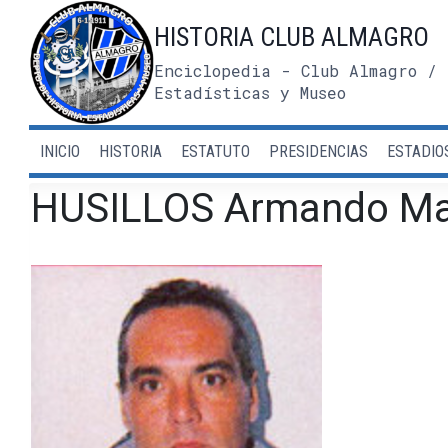
Saltar
HISTORIA CLUB ALMAGRO
al
contenido
Enciclopedia - Club Almagro / 
Estadísticas y Museo
INICIO
HISTORIA
ESTATUTO
PRESIDENCIAS
ESTADIO
HUSILLOS Armando Ma