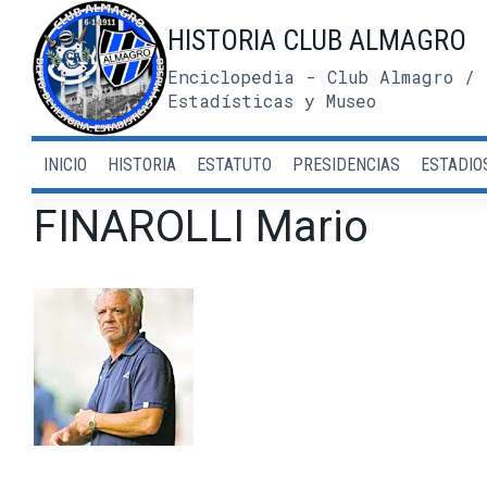
Saltar
HISTORIA CLUB ALMAGRO
al
contenido
Enciclopedia - Club Almagro / 
Estadísticas y Museo
INICIO
HISTORIA
ESTATUTO
PRESIDENCIAS
ESTADIO
FINAROLLI Mario