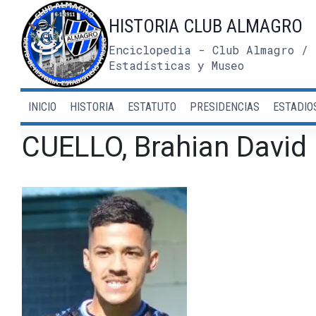
Saltar
HISTORIA CLUB ALMAGRO
al
contenido
Enciclopedia - Club Almagro / 
Estadísticas y Museo
INICIO
HISTORIA
ESTATUTO
PRESIDENCIAS
ESTADIO
CUELLO, Brahian David