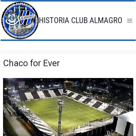
Saltar
al
contenido
HISTORIA CLUB ALMAGRO
Chaco for Ever