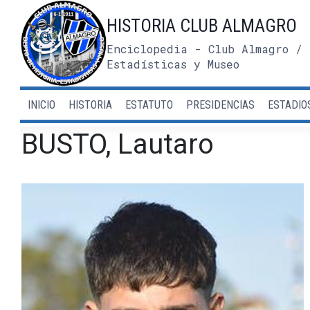
Saltar
HISTORIA CLUB ALMAGRO
al
contenido
Enciclopedia - Club Almagro / 
Estadísticas y Museo
INICIO
HISTORIA
ESTATUTO
PRESIDENCIAS
ESTADIO
BUSTO, Lautaro