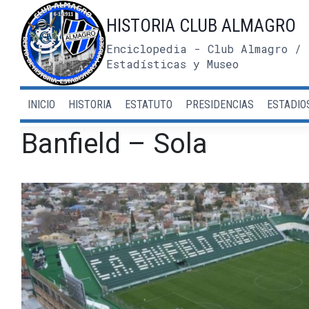
Saltar
HISTORIA CLUB ALMAGRO
al
contenido
Enciclopedia - Club Almagro / 
Estadísticas y Museo
INICIO
HISTORIA
ESTATUTO
PRESIDENCIAS
ESTADIO
Banfield – Sola