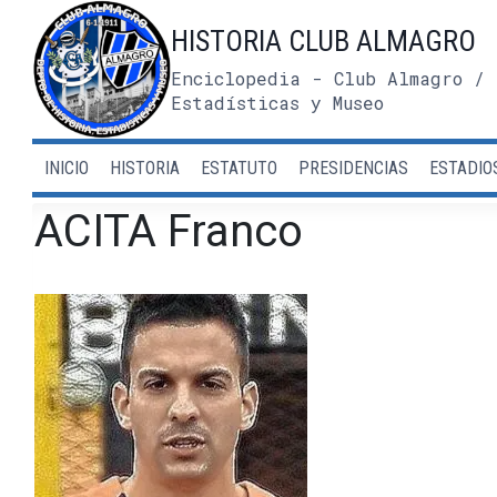
Saltar
HISTORIA CLUB ALMAGRO
al
contenido
Enciclopedia - Club Almagro / 
Estadísticas y Museo
INICIO
HISTORIA
ESTATUTO
PRESIDENCIAS
ESTADIO
ACITA Franco