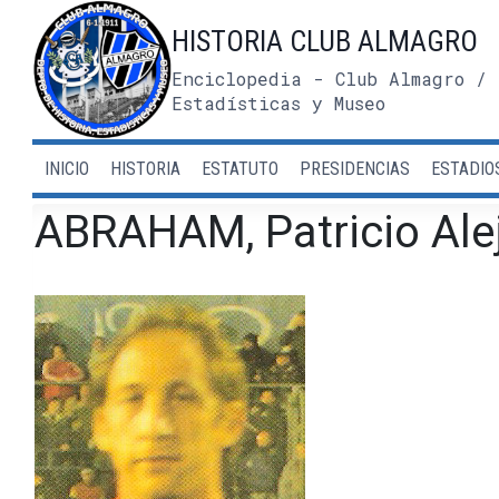
Saltar
HISTORIA CLUB ALMAGRO
al
contenido
Enciclopedia - Club Almagro / 
Estadísticas y Museo
INICIO
HISTORIA
ESTATUTO
PRESIDENCIAS
ESTADIO
ABRAHAM, Patricio Ale