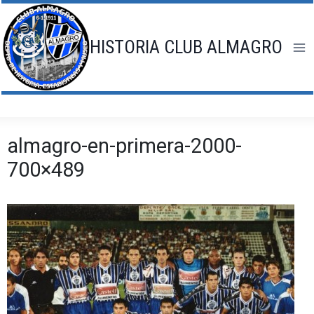
Saltar
al
contenido
HISTORIA CLUB ALMAGRO
almagro-en-primera-2000-
700×489