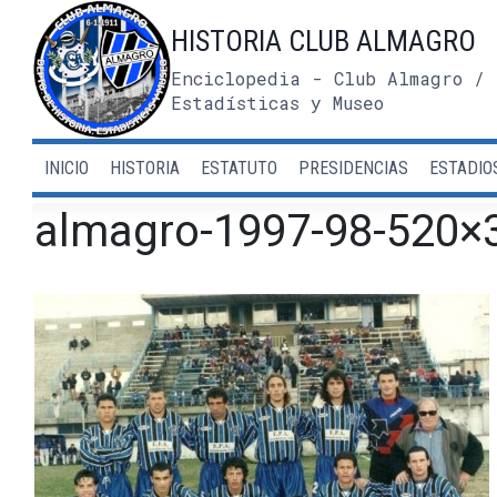
Saltar
HISTORIA CLUB ALMAGRO
al
contenido
Enciclopedia - Club Almagro / 
Estadísticas y Museo
INICIO
HISTORIA
ESTATUTO
PRESIDENCIAS
ESTADIO
almagro-1997-98-520×