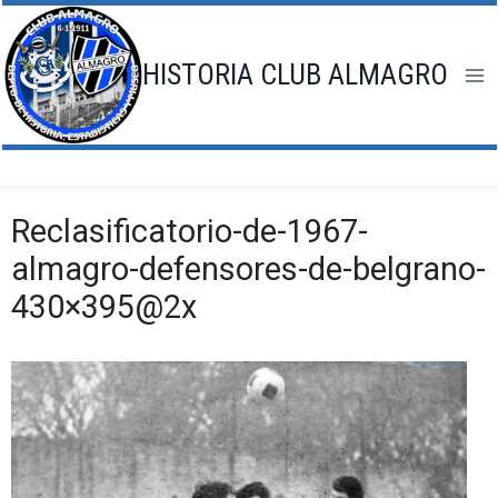
Saltar
al
contenido
HISTORIA CLUB ALMAGRO
Reclasificatorio-de-1967-
almagro-defensores-de-belgrano-
430×395@2x