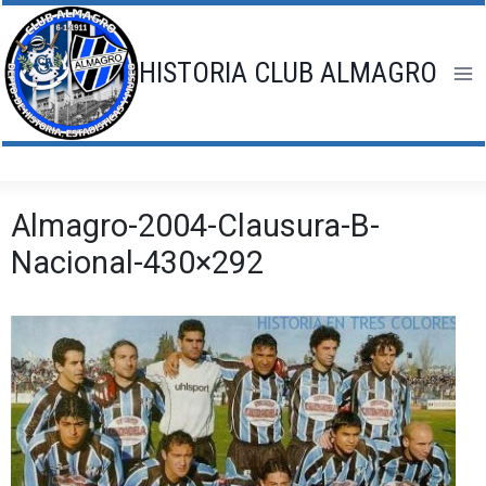
Saltar
al
contenido
HISTORIA CLUB ALMAGRO
Almagro-2004-Clausura-B-
Nacional-430×292